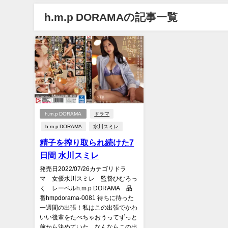
h.m.p DORAMAの記事一覧
h.m.p DORAMA
ドラマ
h.m.p DORAMA
水川スミレ
精子を搾り取られ続けた7
日間 水川スミレ
発売日2022/07/26カテゴリドラ
マ 女優水川スミレ 監督ひむろっ
く レーベルh.m.p DORAMA 品
番hmpdorama-0081 待ちに待った
一週間の出張！私はこの出張でかわ
いい後輩をたべちゃおうってずっと
前から決めていた。なんならこの出