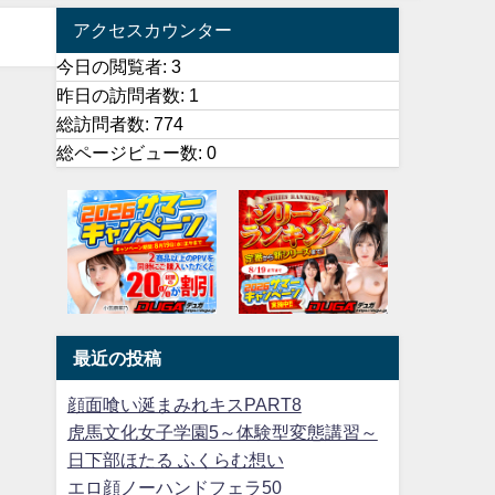
アクセスカウンター
今日の閲覧者:
3
昨日の訪問者数:
1
総訪問者数:
774
総ページビュー数:
0
最近の投稿
顔面喰い涎まみれキスPART8
虎馬文化女子学園5～体験型変態講習～
日下部ほたる ふくらむ想い
エロ顔ノーハンドフェラ50