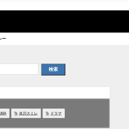
シー
検索
AMA
水川スミレ
ドラマ