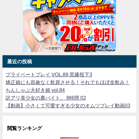
最近の投稿
プライベートプレイ VOL.89 尻爆投下3
矯正娘にも容赦なく飲尿させる！それでもほぼ全飲み！
ちんしゃぶ大好き娘 vol.84
訳アリ美少女の裏バイト。 8時間 02
【動画】小さくて可愛すぎる少女のオムツプレイ動画03
閲覧ランキング