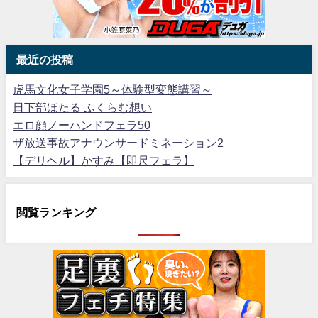
最近の投稿
虎馬文化女子学園5～体験型変態講習～
日下部ほたる ふくらむ想い
エロ顔ノーハンドフェラ50
ザ放送事故アナウンサードミネーション2
【デリヘル】かすみ【即尺フェラ】
閲覧ランキング