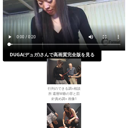
DUGA(デュガ)さんで高画質完全版を見る
行列のできる調○相談
所 還暦M爺の罪と罰
針責め調○ 画像1