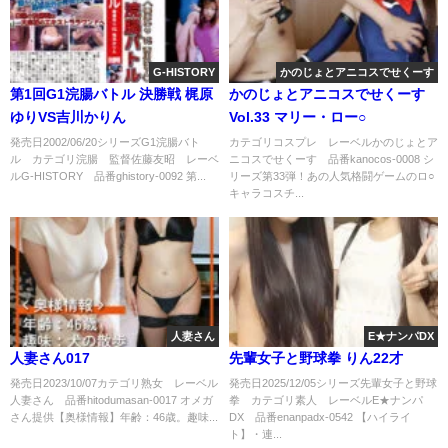
G-HISTORY
かのじょとアニコスでせくーす
第1回G1浣腸バトル 決勝戦 梶原
かのじょとアニコスでせくーす
ゆりVS吉川かりん
Vol.33 マリー・ロー○
発売日2002/06/20シリーズG1浣腸バト
カテゴリコスプレ レーベルかのじょとア
ル カテゴリ浣腸 監督佐藤友昭 レーベ
ニコスでせくーす 品番kanocos-0008 シ
ルG-HISTORY 品番ghistory-0092 第...
リーズ第33弾！あの人気格闘ゲームのロ○
キャラコスチ...
人妻さん
E★ナンパDX
人妻さん017
先輩女子と野球拳 りん22才
発売日2023/10/07カテゴリ熟女 レーベル
発売日2025/12/05シリーズ先輩女子と野球
人妻さん 品番hitodumasan-0017 オメガ
拳 カテゴリ素人 レーベルE★ナンパ
さん提供【奥様情報】年齢：46歳。趣味...
DX 品番enanpadx-0542 【ハイライ
ト】・連...