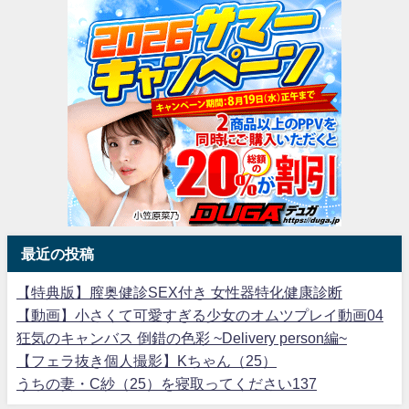
最近の投稿
【特典版】膣奥健診SEX付き 女性器特化健康診断
【動画】小さくて可愛すぎる少女のオムツプレイ動画04
狂気のキャンバス 倒錯の色彩 ~Delivery person編~
【フェラ抜き個人撮影】Kちゃん（25）
うちの妻・C紗（25）を寝取ってください137