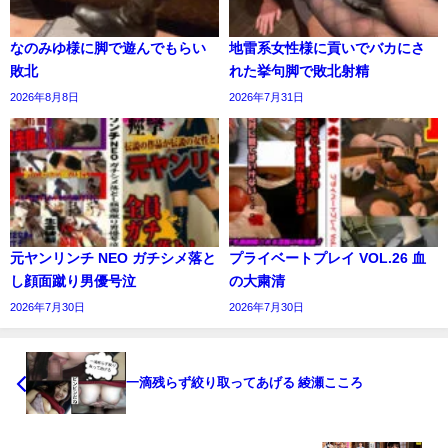
なのみゆ様に脚で遊んでもらい
地雷系女性様に貢いでバカにさ
敗北
れた挙句脚で敗北射精
2026年8月8日
2026年7月31日
元ヤンリンチ NEO ガチシメ落と
プライベートプレイ VOL.26 血
し顔面蹴り男優号泣
の大粛清
2026年7月30日
2026年7月30日
一滴残らず絞り取ってあげる 綾瀬こころ