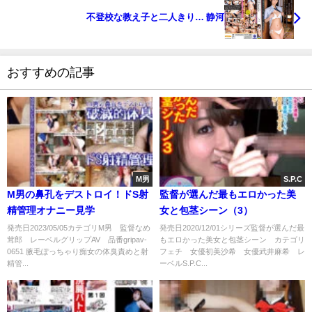
不登校な教え子と二人きり… 静河
おすすめの記事
M男
S.P.C
M男の鼻孔をデストロイ！ドS射
監督が選んだ最もエロかった美
精管理オナニー見学
女と包茎シーン（3）
発売日2023/05/05カテゴリM男 監督なめ
発売日2020/12/01シリーズ監督が選んだ最
茸郎 レーベルグリップAV 品番gripav-
もエロかった美女と包茎シーン カテゴリ
0651 腋毛ぽっちゃり痴女の体臭責めと射
フェチ 女優初美沙希 女優武井麻希 レ
精管...
ーベルS.P.C...