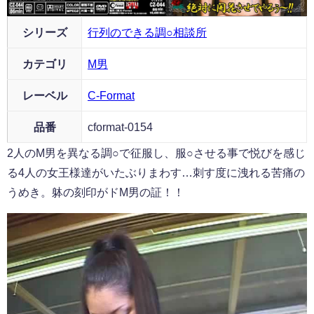
シリーズ
行列のできる調○相談所
カテゴリ
M男
レーベル
C-Format
品番
cformat-0154
2人のM男を異なる調○で征服し、服○させる事で悦びを感じ
る4人の女王様達がいたぶりまわす…刺す度に洩れる苦痛の
うめき。躰の刻印がドM男の証！！