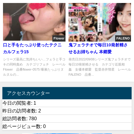
Flower
FALENO
口と手をたっぷり使ったテクニ
鬼フェラチオで毎日10発射精さ
カルフェラ15
せるお姉ちゃん 本郷愛
シリーズ最高に気持ちいい…フェラと手コ
発売日2022/09/08シリーズ鬼フェラチオで
キの同時責め カテゴリフェチ レーベル
毎日10発射精させる カテゴリ近親相
Flower 品番flower-0575 唾液たっぷりヌ
姦 女優本郷愛 監督赤井彗星 レーベル
ルヌルの...
FALENO 品番...
アクセスカウンター
今日の閲覧者:
1
昨日の訪問者数:
2
総訪問者数:
780
総ページビュー数:
0