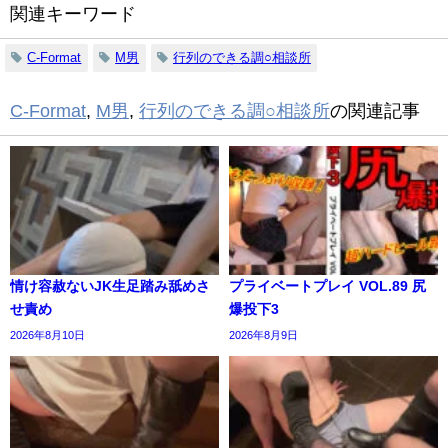
関連キーワード
C-Format
M男
行列のできる調○相談所
C-Format
,
M男
,
行列のできる調○相談所
の関連記事
情け容赦ないJK生足踏み舐めさ
プライベートプレイ VOL.89 尻
せ責め
爆投下3
2026年8月10日
2026年8月9日