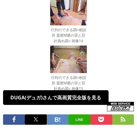
行列のできる調○相談
所 還暦M爺の罪と罰
針責め調○ 画像14
行列のできる調○相談
所 還暦M爺の罪と罰
針責め調○ 画像15
DUGA(デュガ)さんで高画質完全版を見る
LINE