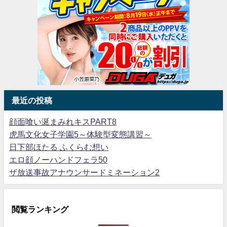
最近の投稿
顔面喰い涎まみれキスPART8
虎馬文化女子学園5～体験型変態講習～
日下部ほたる ふくらむ想い
エロ顔ノーハンドフェラ50
ザ放送事故アナウンサードミネーション2
閲覧ランキング