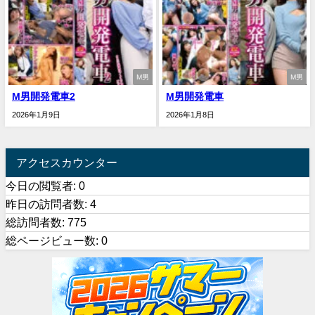
M男
M男
M男開発電車2
M男開発電車
2026年1月9日
2026年1月8日
アクセスカウンター
今日の閲覧者:
0
昨日の訪問者数:
4
総訪問者数:
775
総ページビュー数:
0