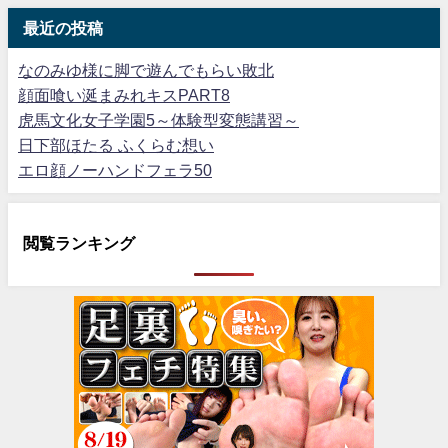
最近の投稿
なのみゆ様に脚で遊んでもらい敗北
顔面喰い涎まみれキスPART8
虎馬文化女子学園5～体験型変態講習～
日下部ほたる ふくらむ想い
エロ顔ノーハンドフェラ50
閲覧ランキング