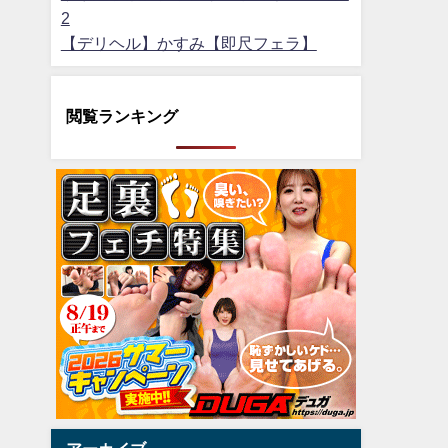
2
【デリヘル】かすみ【即尺フェラ】
閲覧ランキング