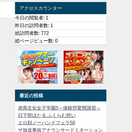
アクセスカウンター
今日の閲覧者:
1
昨日の訪問者数:
1
総訪問者数:
772
総ページビュー数:
0
最近の投稿
虎馬文化女子学園5～体験型変態講習～
日下部ほたる ふくらむ想い
エロ顔ノーハンドフェラ50
ザ放送事故アナウンサードミネーション