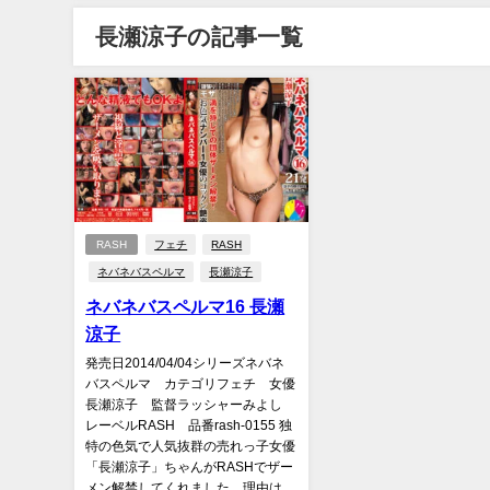
長瀬涼子の記事一覧
RASH
フェチ
RASH
ネバネバスペルマ
長瀬涼子
ネバネバスペルマ16 長瀬
涼子
発売日2014/04/04シリーズネバネ
バスペルマ カテゴリフェチ 女優
長瀬涼子 監督ラッシャーみよし
レーベルRASH 品番rash-0155 独
特の色気で人気抜群の売れっ子女優
「長瀬涼子」ちゃんがRASHでザー
メン解禁してくれました。理由は、