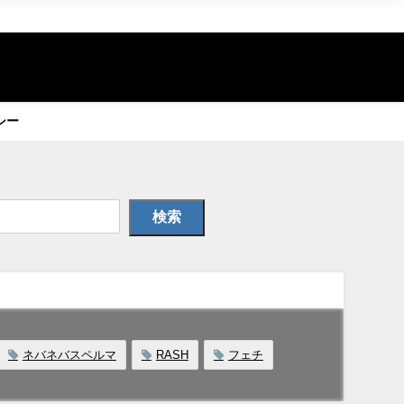
シー
検索
ネバネバスペルマ
RASH
フェチ