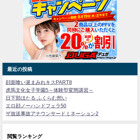
最近の投稿
顔面喰い涎まみれキスPART8
虎馬文化女子学園5～体験型変態講習～
日下部ほたる ふくらむ想い
エロ顔ノーハンドフェラ50
ザ放送事故アナウンサードミネーション2
閲覧ランキング