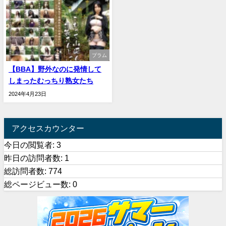
プラム
【BBA】野外なのに発情して
しまったむっちり熟女たち
2024年4月23日
アクセスカウンター
今日の閲覧者:
3
昨日の訪問者数:
1
総訪問者数:
774
総ページビュー数:
0