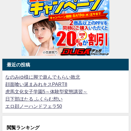
最近の投稿
なのみゆ様に脚で遊んでもらい敗北
顔面喰い涎まみれキスPART8
虎馬文化女子学園5～体験型変態講習～
日下部ほたる ふくらむ想い
エロ顔ノーハンドフェラ50
閲覧ランキング