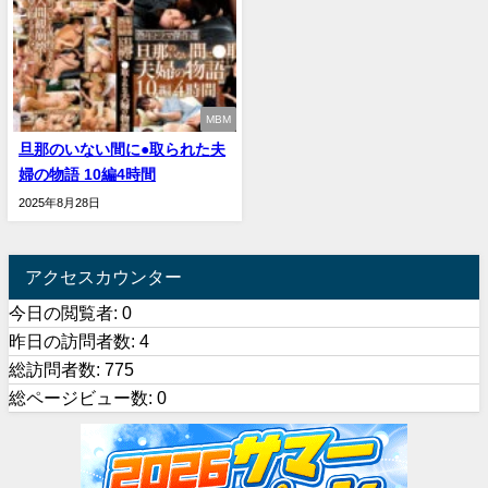
MBM
旦那のいない間に●取られた夫
婦の物語 10編4時間
2025年8月28日
アクセスカウンター
今日の閲覧者:
0
昨日の訪問者数:
4
総訪問者数:
775
総ページビュー数:
0