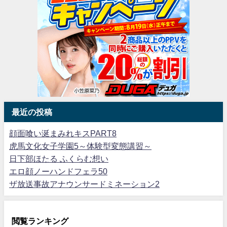
最近の投稿
顔面喰い涎まみれキスPART8
虎馬文化女子学園5～体験型変態講習～
日下部ほたる ふくらむ想い
エロ顔ノーハンドフェラ50
ザ放送事故アナウンサードミネーション2
閲覧ランキング