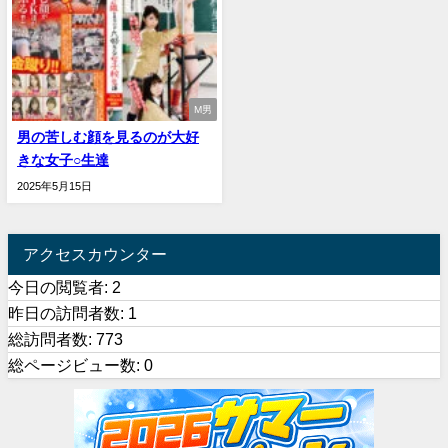
M男
男の苦しむ顔を見るのが大好
きな女子○生達
2025年5月15日
アクセスカウンター
今日の閲覧者:
2
昨日の訪問者数:
1
総訪問者数:
773
総ページビュー数:
0