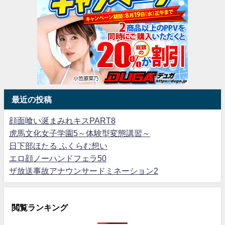
最近の投稿
顔面喰い涎まみれキスPART8
虎馬文化女子学園5～体験型変態講習～
日下部ほたる ふくらむ想い
エロ顔ノーハンドフェラ50
ザ放送事故アナウンサードミネーション2
閲覧ランキング