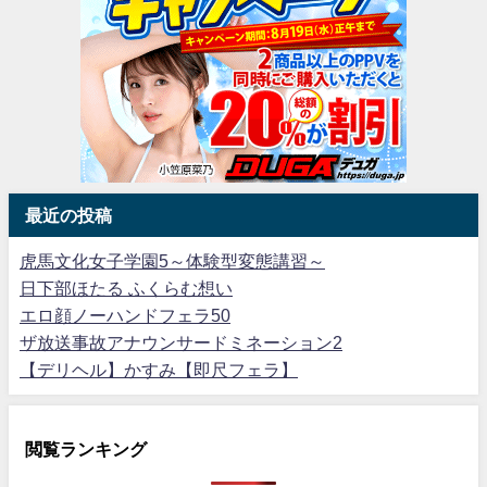
最近の投稿
虎馬文化女子学園5～体験型変態講習～
日下部ほたる ふくらむ想い
エロ顔ノーハンドフェラ50
ザ放送事故アナウンサードミネーション2
【デリヘル】かすみ【即尺フェラ】
閲覧ランキング