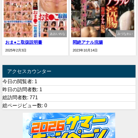
あおいれな
みづなれい
おま●こ取扱説明書
悶絶アナル浣腸
2025年2月3日
2023年10月14日
アクセスカウンター
今日の閲覧者:
1
昨日の訪問者数:
1
総訪問者数:
771
総ページビュー数:
0