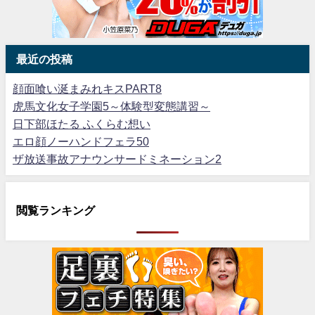
最近の投稿
顔面喰い涎まみれキスPART8
虎馬文化女子学園5～体験型変態講習～
日下部ほたる ふくらむ想い
エロ顔ノーハンドフェラ50
ザ放送事故アナウンサードミネーション2
閲覧ランキング