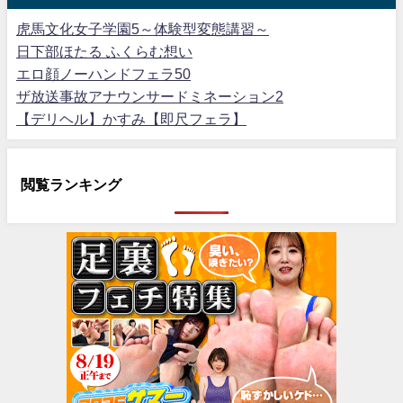
虎馬文化女子学園5～体験型変態講習～
日下部ほたる ふくらむ想い
エロ顔ノーハンドフェラ50
ザ放送事故アナウンサードミネーション2
【デリヘル】かすみ【即尺フェラ】
閲覧ランキング