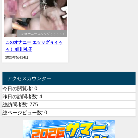
このオナニー エッッグぅぅぅぅ！
このオナニー エッッグぅぅぅ
ぅ！ 姫川礼子
2026年5月14日
アクセスカウンター
今日の閲覧者:
0
昨日の訪問者数:
4
総訪問者数:
775
総ページビュー数:
0