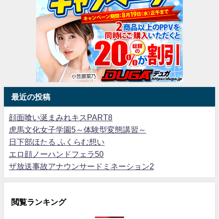
最近の投稿
顔面喰い涎まみれキスPART8
虎馬文化女子学園5～体験型変態講習～
日下部ほたる ふくらむ想い
エロ顔ノーハンドフェラ50
ザ放送事故アナウンサードミネーション2
閲覧ランキング