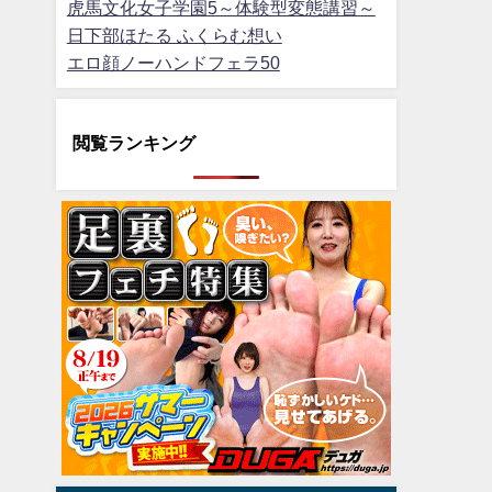
虎馬文化女子学園5～体験型変態講習～
日下部ほたる ふくらむ想い
エロ顔ノーハンドフェラ50
閲覧ランキング