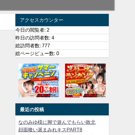
アクセスカウンター
今日の閲覧者:
2
昨日の訪問者数:
4
総訪問者数:
777
総ページビュー数:
0
最近の投稿
なのみゆ様に脚で遊んでもらい敗北
顔面喰い涎まみれキスPART8