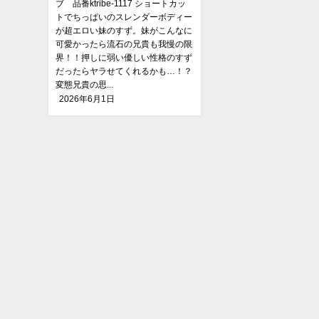
ブ 品番ktribe-1117 ショートカッ
トでちっぱいのスレンダーボディー
が超エロい妹のすず。妹がこんなに
可愛かったら流石の兄貴も我慢の限
界！！押しに弱い優しい性格のすず
だったらヤラせてくれるかも…！？
変態兄貴の思...
2026年6月1日