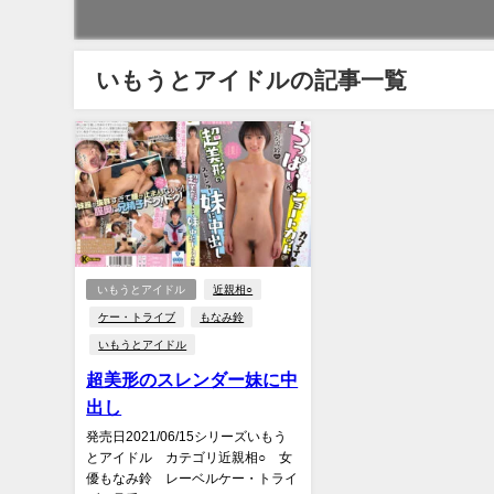
いもうとアイドルの記事一覧
いもうとアイドル
近親相○
ケー・トライブ
もなみ鈴
いもうとアイドル
超美形のスレンダー妹に中
出し
発売日2021/06/15シリーズいもう
とアイドル カテゴリ近親相○ 女
優もなみ鈴 レーベルケー・トライ