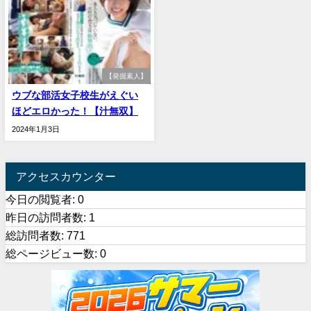
【発掘素人】
ウブな部活女子校生がえぐい
ほどエロかった！【汁無双】
2024年1月3日
アクセスカウンター
今日の閲覧者:
0
昨日の訪問者数:
1
総訪問者数:
771
総ページビュー数:
0