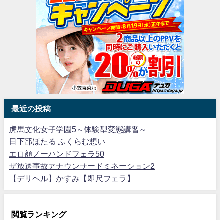
最近の投稿
虎馬文化女子学園5～体験型変態講習～
日下部ほたる ふくらむ想い
エロ顔ノーハンドフェラ50
ザ放送事故アナウンサードミネーション2
【デリヘル】かすみ【即尺フェラ】
閲覧ランキング