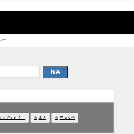
シー
検索
イイですか？」
素人
赤面女子