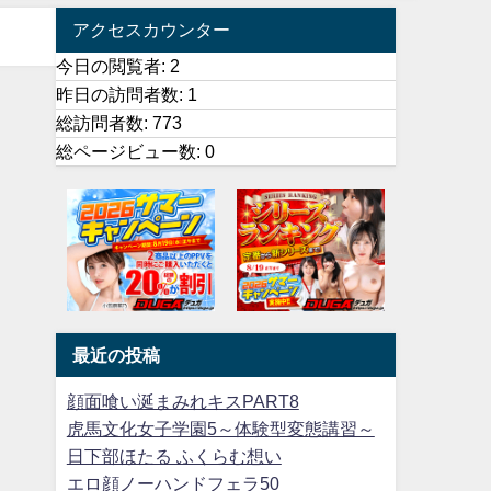
アクセスカウンター
今日の閲覧者:
2
昨日の訪問者数:
1
総訪問者数:
773
総ページビュー数:
0
最近の投稿
顔面喰い涎まみれキスPART8
虎馬文化女子学園5～体験型変態講習～
日下部ほたる ふくらむ想い
エロ顔ノーハンドフェラ50