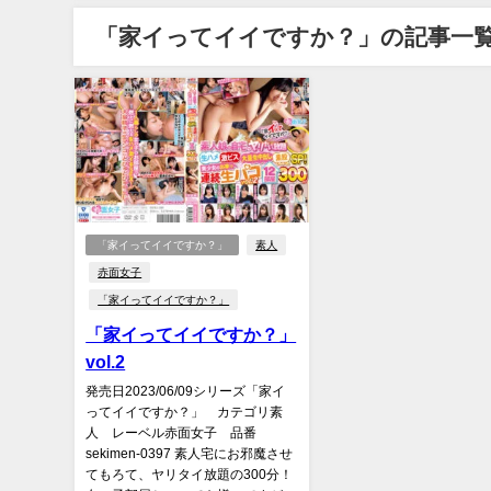
「家イってイイですか？」の記事一
「家イってイイですか？」
素人
赤面女子
「家イってイイですか？」
「家イってイイですか？」
vol.2
発売日2023/06/09シリーズ「家イ
ってイイですか？」 カテゴリ素
人 レーベル赤面女子 品番
sekimen-0397 素人宅にお邪魔させ
てもろて、ヤリタイ放題の300分！