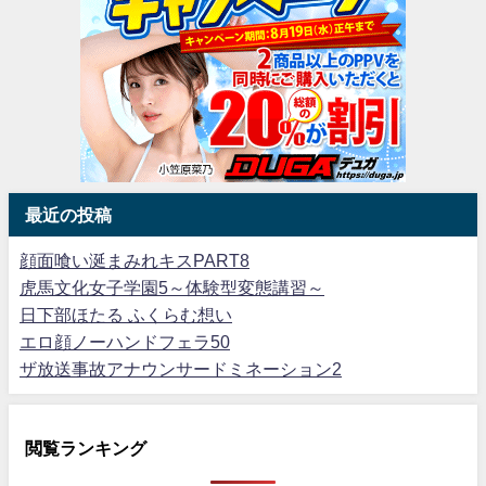
最近の投稿
顔面喰い涎まみれキスPART8
虎馬文化女子学園5～体験型変態講習～
日下部ほたる ふくらむ想い
エロ顔ノーハンドフェラ50
ザ放送事故アナウンサードミネーション2
閲覧ランキング