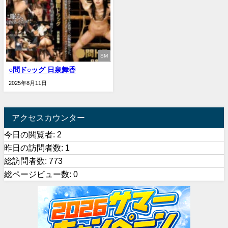
SM
○問ド○ッグ 日泉舞香
2025年8月11日
アクセスカウンター
今日の閲覧者:
2
昨日の訪問者数:
1
総訪問者数:
773
総ページビュー数:
0