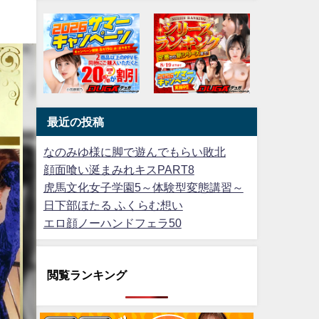
最近の投稿
なのみゆ様に脚で遊んでもらい敗北
顔面喰い涎まみれキスPART8
虎馬文化女子学園5～体験型変態講習～
日下部ほたる ふくらむ想い
エロ顔ノーハンドフェラ50
閲覧ランキング