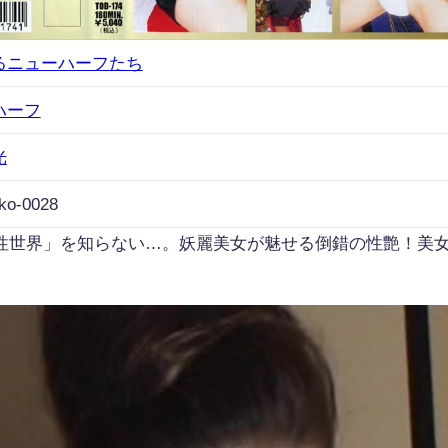
るニューハーフたち
ハーフ
光
ko-0028
性世界」を知らない…。妖麗美女が魅せる倒錯の性艶！美