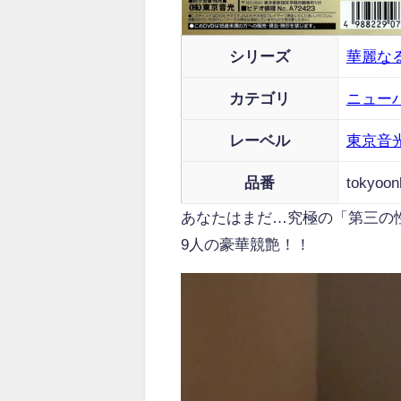
シリーズ
華麗な
カテゴリ
ニュー
レーベル
東京音
品番
tokyoon
あなたはまだ…究極の「第三の
9人の豪華競艶！！