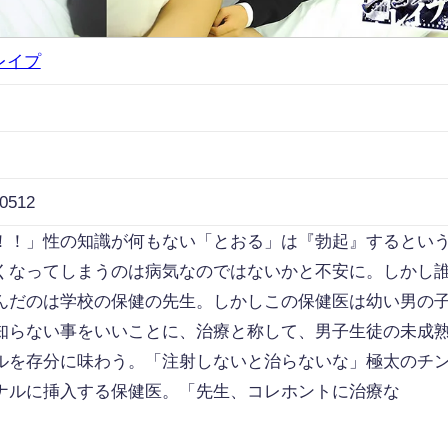
レイプ
0512
！！」性の知識が何もない「とおる」は『勃起』するとい
くなってしまうのは病気なのではないかと不安に。しかし
んだのは学校の保健の先生。しかしこの保健医は幼い男の
知らない事をいいことに、治療と称して、男子生徒の未成
ルを存分に味わう。「注射しないと治らないな」極太のチ
ナルに挿入する保健医。「先生、コレホントに治療な