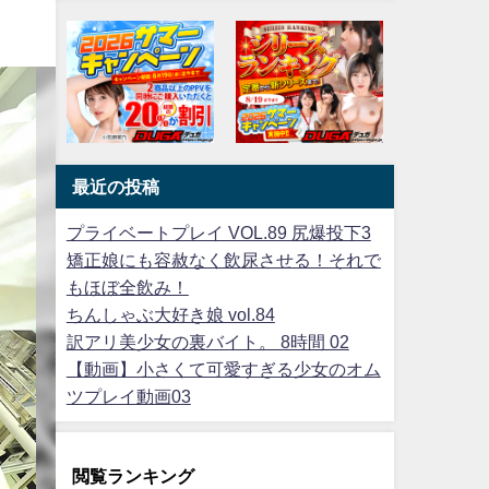
最近の投稿
プライベートプレイ VOL.89 尻爆投下3
矯正娘にも容赦なく飲尿させる！それで
もほぼ全飲み！
ちんしゃぶ大好き娘 vol.84
訳アリ美少女の裏バイト。 8時間 02
【動画】小さくて可愛すぎる少女のオム
ツプレイ動画03
閲覧ランキング